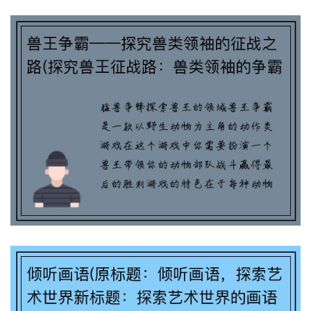
兽王争霸——探究兽类领袖的征战之路(探
究兽王征战路：兽类领袖的争霸历程)